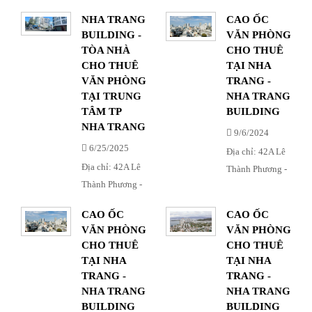
Phường Phương
Khánh Hòa
NHA TRANG
CAO ỐC
Sài - Nha Trang -
BUILDING -
VĂN PHÒNG
Khánh Hòa
TÒA NHÀ
CHO THUÊ
CHO THUÊ
TẠI NHA
VĂN PHÒNG
TRANG -
TẠI TRUNG
NHA TRANG
TÂM TP
BUILDING
NHA TRANG
9/6/2024
6/25/2025
Địa chỉ: 42A Lê
Địa chỉ: 42A Lê
Thành Phương -
Thành Phương -
Phường Phương
Phường Phương
Sài - Nha Trang -
CAO ỐC
CAO ỐC
Sài - Nha Trang -
Khánh Hòa
VĂN PHÒNG
VĂN PHÒNG
Khánh Hòa
CHO THUÊ
CHO THUÊ
TẠI NHA
TẠI NHA
TRANG -
TRANG -
NHA TRANG
NHA TRANG
BUILDING
BUILDING