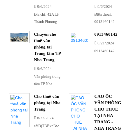
9/6/2024
9/6/2024
Địa chỉ: 42A Lê
Điện thoại:
Thành Phương -
0913460142
Phường Phương
Chuyên cho
0913460142
Sài - Nha Trang -
thuê văn
8/21/2024
Khánh Hòa
phòng tại
0913460142
Trung tâm TP
Nha Trang
9/6/2024
Văn phòng trung
tâm TP Nha
Trang
Cho thuê văn
CAO ỐC
phòng tại Nha
VĂN PHÒNG
Trang
CHO THUÊ
TẠI NHA
8/23/2024
TRANG -
aVDjTBBvcBw
NHA TRANG